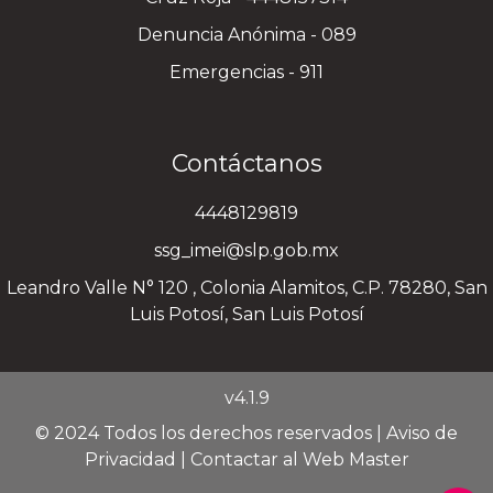
Denuncia Anónima - 089
Emergencias - 911
Contáctanos
4448129819
ssg_imei@slp.gob.mx
Leandro Valle N° 120 , Colonia Alamitos, C.P. 78280, San
Luis Potosí, San Luis Potosí
v4.1.9
© 2024 Todos los derechos reservados |
Aviso de
Privacidad
|
Contactar al Web Master