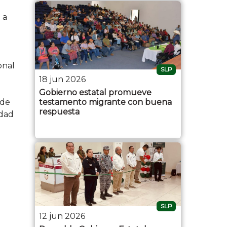
 a
onal
SLP
18 jun 2026
Gobierno estatal promueve
 de
testamento migrante con buena
respuesta
idad
SLP
12 jun 2026